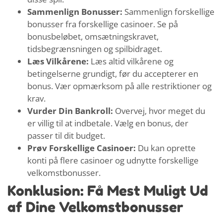
Sammenlign Bonusser:
Sammenlign forskellige
bonusser fra forskellige casinoer. Se på
bonusbeløbet, omsætningskravet,
tidsbegrænsningen og spilbidraget.
Læs Vilkårene:
Læs altid vilkårene og
betingelserne grundigt, før du accepterer en
bonus. Vær opmærksom på alle restriktioner og
krav.
Vurder Din Bankroll:
Overvej, hvor meget du
er villig til at indbetale. Vælg en bonus, der
passer til dit budget.
Prøv Forskellige Casinoer:
Du kan oprette
konti på flere casinoer og udnytte forskellige
velkomstbonusser.
Konklusion: Få Mest Muligt Ud
af Dine Velkomstbonusser