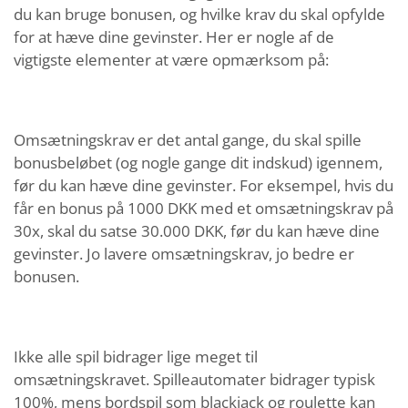
du kan bruge bonusen, og hvilke krav du skal opfylde
for at hæve dine gevinster. Her er nogle af de
vigtigste elementer at være opmærksom på:
Omsætningskrav
Omsætningskrav er det antal gange, du skal spille
bonusbeløbet (og nogle gange dit indskud) igennem,
før du kan hæve dine gevinster. For eksempel, hvis du
får en bonus på 1000 DKK med et omsætningskrav på
30x, skal du satse 30.000 DKK, før du kan hæve dine
gevinster. Jo lavere omsætningskrav, jo bedre er
bonusen.
Spilbidrag
Ikke alle spil bidrager lige meget til
omsætningskravet. Spilleautomater bidrager typisk
100%, mens bordspil som blackjack og roulette kan