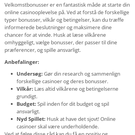
Velkomstbonusser er en fantastisk måde at starte din
online casinooplevelse på. Ved at forstå de forskellige
typer bonusser, vilkår og betingelser, kan du træffe
informerede beslutninger og maksimere dine
chancer for at vinde. Husk at læse vilkårene
omhyggeligt, vælge bonusser, der passer til dine
præferencer, og spille ansvarligt.
Anbefalinger:
Undersøg:
Gør din research og sammenlign
forskellige casinoer og deres bonusser.
Vilkår:
Læs altid vilkårene og betingelserne
grundigt.
Budget:
Spil inden for dit budget og spil
ansvarligt.
Nyd Spillet:
Husk at have det sjovt! Online
casinoer skal være underholdende.
Ved at følge disse råd kan du få en positiv og