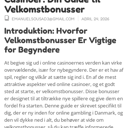
Velkomstbonusser
EMANUELSOUSAD3@GMAIL.COM
ABRIL 24, 2026
Introduktion: Hvorfor
Velkomstbonusser Er Vigtige
for Begyndere
At begive sig ud i online casinoernes verden kan virke
overvældende, især for nybegyndere. Der er et hav af
spil, regler og vilkår at sætte sig ind i. En af de mest
attraktive aspekter ved online casinoer, og et godt
sted at starte, er velkomstbonusser. Disse bonusser
er designet til at tiltrække nye spillere og give dem en
fordel fra starten. Denne guide er skrevet specifikt til
dig, der er ny inden for online gambling i Danmark, og
den vil dykke ned i alt, du behøver at vide om
velkomstbonusser, så du kan træffe informerede