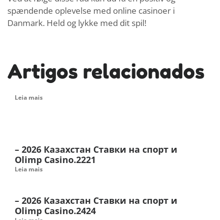
spændende oplevelse med online casinoer i
Danmark. Held og lykke med dit spil!
Artigos relacionados
Leia mais
– 2026 Казахстан Ставки на спорт и
Olimp Casino.2221
Leia mais
– 2026 Казахстан Ставки на спорт и
Olimp Casino.2424