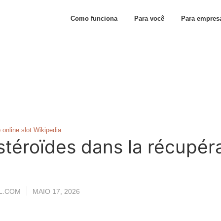
Como funciona
Para você
Para empres
 online slot Wikipedia
téroïdes dans la récupér
L.COM
MAIO 17, 2026