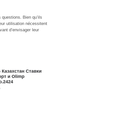
 questions. Bien qu’ils
eur utilisation nécessitent
avant d’envisager leur
6 Казахстан Ставки
орт и Olimp
o.2424
s