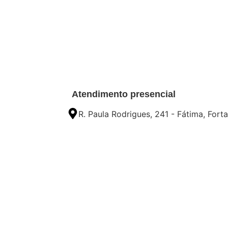
Atendimento presencial
R. Paula Rodrigues, 241 - Fátima, Fort
© by Larvore | 2024 - Todos os direitos 