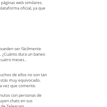
páginas web similares.
lataforma oficial, ya que
a pueden ser fácilmente
tio. ¿Cuánto dura un baneo
uatro meses ,
muchos de ellos no son tan
 estás muy equivocado.
ma vez que comente.
inutos con personas de
uyen chats en sus
 de Telegram.