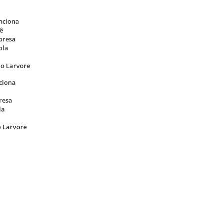
nciona
ê
presa
ola
o Larvore
ciona
resa
la
 Larvore