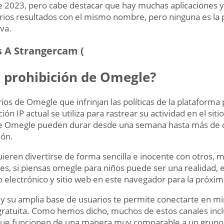
2023, pero cabe destacar que hay muchas aplicaciones y 
rios resultados con el mismo nombre, pero ninguna es la p
va.
s A Strangercam (
 prohibición de Omegle?
arios de Omegle que infrinjan las políticas de la plataform
ón IP actual se utiliza para rastrear su actividad en el si
e Omegle pueden durar desde una semana hasta más de c
ión.
uieren divertirse de forma sencilla e inocente con otros, 
s, si piensas omegle para niños puede ser una realidad,
electrónico y sitio web en este navegador para la próxi
z y su amplia base de usuarios te permite conectarte en m
ratuita. Como hemos dicho, muchos de estos canales incl
que funcionen de una manera muy comparable a un grupo