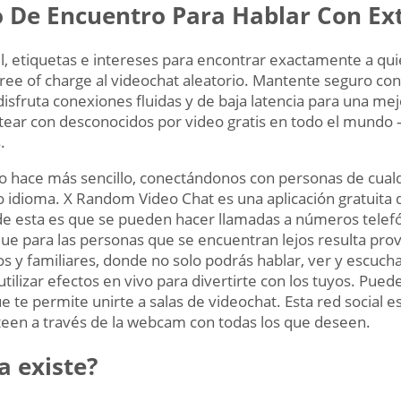
o De Encuentro Para Hablar Con Ex
il, etiquetas e intereses para encontrar exactamente a qu
e free of charge al videochat aleatorio. Mantente seguro co
disfruta conexiones fluidas y de baja latencia para una me
tear con desconocidos por video gratis en todo el mundo – 
.
a lo hace más sencillo, conectándonos con personas de cua
o idioma. X Random Video Chat es una aplicación gratuita 
de esta es que se pueden hacer llamadas a números telefón
que para las personas que se encuentran lejos resulta pr
s y familiares, donde no solo podrás hablar, ver y escuch
tilizar efectos en vivo para divertirte con los tuyos. Pue
e te permite unirte a salas de videochat. Esta red social e
een a través de la webcam con todas los que deseen.
a existe?