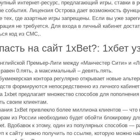
упный интернет-ресурс, предлагающий игры, ставки в 
е события. Лицензия Острова дает возможность функц
е тех, где азартные игры запрещены.
Если вы уже зарег
трация не требуется. Для входа в личный кабинет доста
ься код из СМС,.
пасть на сайт 1xBet?: 1хбет у
английской Премьер-Лиги между «Манчестер Сити» и «
авен 0.пять, а максимальный – девять.пять.
укмекерская контора регулярно открывает новые альтер
едств формируются непосредственно из личного кабинет
а 1xbet предлагает множество способов для пополнения
ть своим клиентам.
вания 1xBet привлекло более миллиона клиентов — что 
орам из России необходимо будет обойти блокировку дл
t. Вдобавок к этому, один из популярных способов ― р
п к сайту можно получить по ссылке, которую можно на