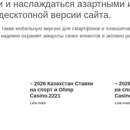
и и наслаждаться азартными
 десктопной версии сайта.
а также мобильную версию для смартфонов и планшетов
 надежно охраняет аккаунты своих клиентов и активно 
– 2026 Казахстан Ставки
– 202
на спорт и Olimp
на сп
Casino.2221
Casin
Leia mais
Leia mai