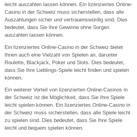
leicht auszahlen lassen können. Ein lizenziertes Online-
Casino in der Schweiz muss sicherstellen, dass alle
Auszahlungen sicher und vertrauenswürdig sind. Dies
bedeutet, dass Sie Ihre Gewinne ohne Sorgen
auszahlen lassen können.
Ein lizenziertes Online-Casino in der Schweiz bietet
Ihnen auch eine Vielzahl von Spielen an, darunter
Roulette, Blackjack, Poker und Slots. Dies bedeutet,
dass Sie Ihre Lieblings-Spiele leicht finden und spielen
können.
Ein weiterer Vorteil von lizenzierten Online-Casinos in
der Schweiz ist die Möglichkeit, dass Sie Ihre Spiele
leicht spielen können. Ein lizenziertes Online-Casino in
der Schweiz muss sicherstellen, dass alle Spiele leicht
zu spielen sind. Dies bedeutet, dass Sie Ihre Spiele
leicht und bequem spielen können.