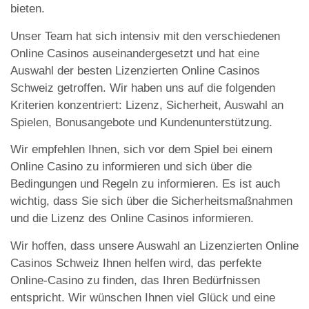
bieten.
Unser Team hat sich intensiv mit den verschiedenen
Online Casinos auseinandergesetzt und hat eine
Auswahl der besten Lizenzierten Online Casinos
Schweiz getroffen. Wir haben uns auf die folgenden
Kriterien konzentriert: Lizenz, Sicherheit, Auswahl an
Spielen, Bonusangebote und Kundenunterstützung.
Wir empfehlen Ihnen, sich vor dem Spiel bei einem
Online Casino zu informieren und sich über die
Bedingungen und Regeln zu informieren. Es ist auch
wichtig, dass Sie sich über die Sicherheitsmaßnahmen
und die Lizenz des Online Casinos informieren.
Wir hoffen, dass unsere Auswahl an Lizenzierten Online
Casinos Schweiz Ihnen helfen wird, das perfekte
Online-Casino zu finden, das Ihren Bedürfnissen
entspricht. Wir wünschen Ihnen viel Glück und eine