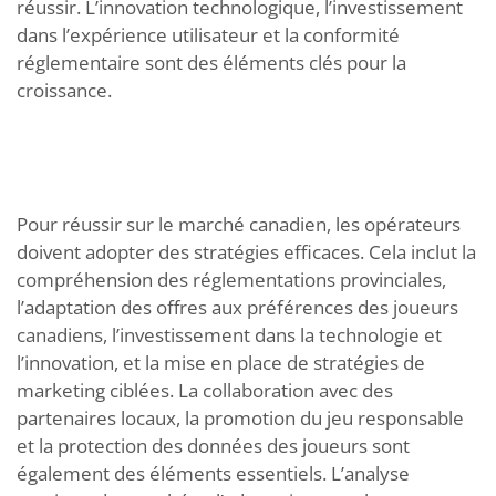
réussir. L’innovation technologique, l’investissement
dans l’expérience utilisateur et la conformité
réglementaire sont des éléments clés pour la
croissance.
Stratégies pour Réussir sur le
Marché Canadien
Pour réussir sur le marché canadien, les opérateurs
doivent adopter des stratégies efficaces. Cela inclut la
compréhension des réglementations provinciales,
l’adaptation des offres aux préférences des joueurs
canadiens, l’investissement dans la technologie et
l’innovation, et la mise en place de stratégies de
marketing ciblées. La collaboration avec des
partenaires locaux, la promotion du jeu responsable
et la protection des données des joueurs sont
également des éléments essentiels. L’analyse