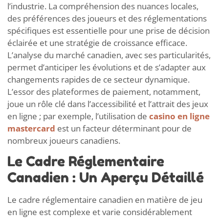
l’industrie. La compréhension des nuances locales,
des préférences des joueurs et des réglementations
spécifiques est essentielle pour une prise de décision
éclairée et une stratégie de croissance efficace.
L’analyse du marché canadien, avec ses particularités,
permet d’anticiper les évolutions et de s’adapter aux
changements rapides de ce secteur dynamique.
L’essor des plateformes de paiement, notamment,
joue un rôle clé dans l’accessibilité et l’attrait des jeux
en ligne ; par exemple, l’utilisation de
casino en ligne
mastercard
est un facteur déterminant pour de
nombreux joueurs canadiens.
Le Cadre Réglementaire
Canadien : Un Aperçu Détaillé
Le cadre réglementaire canadien en matière de jeu
en ligne est complexe et varie considérablement