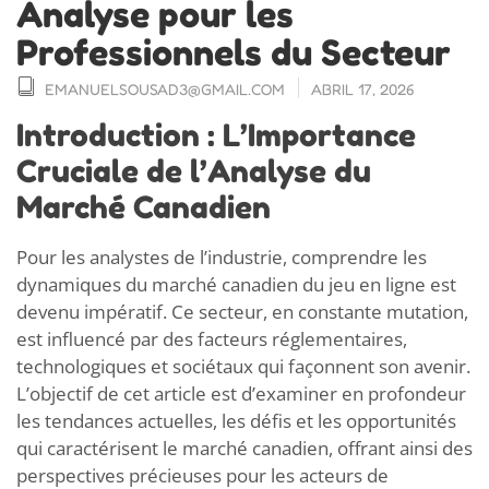
Analyse pour les
Professionnels du Secteur
EMANUELSOUSAD3@GMAIL.COM
ABRIL 17, 2026
Introduction : L’Importance
Cruciale de l’Analyse du
Marché Canadien
Pour les analystes de l’industrie, comprendre les
dynamiques du marché canadien du jeu en ligne est
devenu impératif. Ce secteur, en constante mutation,
est influencé par des facteurs réglementaires,
technologiques et sociétaux qui façonnent son avenir.
L’objectif de cet article est d’examiner en profondeur
les tendances actuelles, les défis et les opportunités
qui caractérisent le marché canadien, offrant ainsi des
perspectives précieuses pour les acteurs de