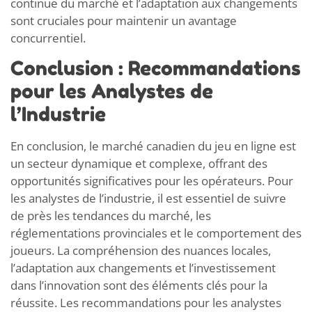
continue du marché et l’adaptation aux changements
sont cruciales pour maintenir un avantage
concurrentiel.
Conclusion : Recommandations
pour les Analystes de
l’Industrie
En conclusion, le marché canadien du jeu en ligne est
un secteur dynamique et complexe, offrant des
opportunités significatives pour les opérateurs. Pour
les analystes de l’industrie, il est essentiel de suivre
de près les tendances du marché, les
réglementations provinciales et le comportement des
joueurs. La compréhension des nuances locales,
l’adaptation aux changements et l’investissement
dans l’innovation sont des éléments clés pour la
réussite. Les recommandations pour les analystes