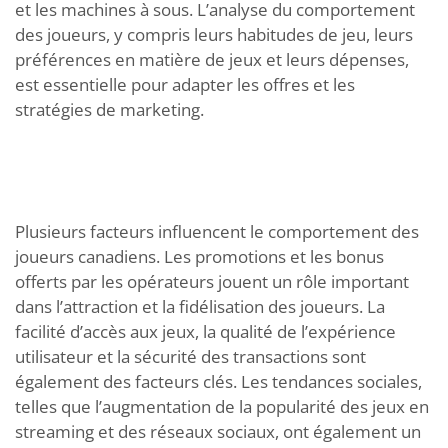
et les machines à sous. L’analyse du comportement
des joueurs, y compris leurs habitudes de jeu, leurs
préférences en matière de jeux et leurs dépenses,
est essentielle pour adapter les offres et les
stratégies de marketing.
Les Facteurs Influant sur le
Comportement des Joueurs
Plusieurs facteurs influencent le comportement des
joueurs canadiens. Les promotions et les bonus
offerts par les opérateurs jouent un rôle important
dans l’attraction et la fidélisation des joueurs. La
facilité d’accès aux jeux, la qualité de l’expérience
utilisateur et la sécurité des transactions sont
également des facteurs clés. Les tendances sociales,
telles que l’augmentation de la popularité des jeux en
streaming et des réseaux sociaux, ont également un