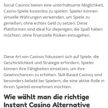
Social Casinos bieten eine unterhaltsame Möglichkeit,
Casino-Spiele kostenlos zu spielen. Spieler können
virtuelle Währungen verwenden, um Spiele zu
genießen, ohne echtes Geld zu setzen. Diese
Plattformen sind ideal für diejenigen, die Spaß haben
möchten, ohne finanzielle Risiken einzugehen.
4. Skill-Based Casinos
Diese Art von Casinos fokussiert sich auf Spiele, die
Geschicklichkeit und Strategie erfordern. Spieler
können ihre Fähigkeiten einsetzen, um ihre
Gewinnchancen zu erhöhen. Skill-Based Casinos sind
besonders beliebt bei Spielern, die eine aktive Rolle in
ihrem Spielstil einnehmen möchten.
Wie wählt man die richtige
Instant Casino Alternative