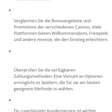
Bonusangebote
Vergleichen Sie die Bonusangebote und
Promotions der verschiedenen Casinos. Viele
Plattformen bieten Willkommensboni, Freispiele
und andere Anreize, die den Einstieg erleichtern.
Einzahlungs- und
Auszahlungsmethoden
Überprüfen Sie die verfügbaren
Zahlungsmethoden. Eine Vielzahl an Optionen
ermöglicht es Spielern, die für sie am besten
geeignete Methode zu wählen.
Kundenservice
Ein zuverlässiger Kundenservice ist wichtig.