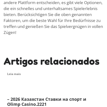
andere Plattform entscheiden, es gibt viele Optionen,
die ein schnelles und unterhaltsames Spielerlebnis
bieten. Berücksichtigen Sie die oben genannten
Faktoren, um die beste Wahl für Ihre Bedürfnisse zu
treffen und genießen Sie das Spielvergnügen in vollen
Zügen!
Artigos relacionados
Leia mais
– 2026 Казахстан Ставки на спорт и
Olimp Casino.2221