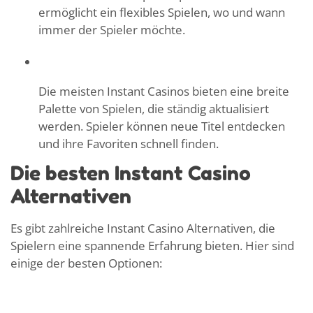
ermöglicht ein flexibles Spielen, wo und wann
immer der Spieler möchte.
Vielfalt an Spielen
Die meisten Instant Casinos bieten eine breite
Palette von Spielen, die ständig aktualisiert
werden. Spieler können neue Titel entdecken
und ihre Favoriten schnell finden.
Die besten Instant Casino
Alternativen
Es gibt zahlreiche Instant Casino Alternativen, die
Spielern eine spannende Erfahrung bieten. Hier sind
einige der besten Optionen:
1. Mobile Casinos