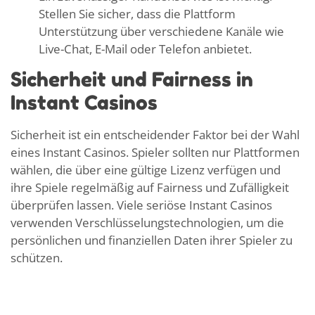
Stellen Sie sicher, dass die Plattform
Unterstützung über verschiedene Kanäle wie
Live-Chat, E-Mail oder Telefon anbietet.
Sicherheit und Fairness in
Instant Casinos
Sicherheit ist ein entscheidender Faktor bei der Wahl
eines Instant Casinos. Spieler sollten nur Plattformen
wählen, die über eine gültige Lizenz verfügen und
ihre Spiele regelmäßig auf Fairness und Zufälligkeit
überprüfen lassen. Viele seriöse Instant Casinos
verwenden Verschlüsselungstechnologien, um die
persönlichen und finanziellen Daten ihrer Spieler zu
schützen.
Lizenzierung