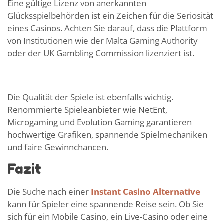
Eine gültige Lizenz von anerkannten
Glücksspielbehörden ist ein Zeichen für die Seriosität
eines Casinos. Achten Sie darauf, dass die Plattform
von Institutionen wie der Malta Gaming Authority
oder der UK Gambling Commission lizenziert ist.
Spieleanbieter
Die Qualität der Spiele ist ebenfalls wichtig.
Renommierte Spieleanbieter wie NetEnt,
Microgaming und Evolution Gaming garantieren
hochwertige Grafiken, spannende Spielmechaniken
und faire Gewinnchancen.
Fazit
Die Suche nach einer
Instant Casino Alternative
kann für Spieler eine spannende Reise sein. Ob Sie
sich für ein Mobile Casino, ein Live-Casino oder eine