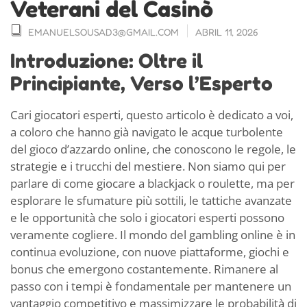
Veterani del Casinò
EMANUELSOUSAD3@GMAIL.COM
ABRIL 11, 2026
Introduzione: Oltre il
Principiante, Verso l’Esperto
Cari giocatori esperti, questo articolo è dedicato a voi,
a coloro che hanno già navigato le acque turbolente
del gioco d’azzardo online, che conoscono le regole, le
strategie e i trucchi del mestiere. Non siamo qui per
parlare di come giocare a blackjack o roulette, ma per
esplorare le sfumature più sottili, le tattiche avanzate
e le opportunità che solo i giocatori esperti possono
veramente cogliere. Il mondo del gambling online è in
continua evoluzione, con nuove piattaforme, giochi e
bonus che emergono costantemente. Rimanere al
passo con i tempi è fondamentale per mantenere un
vantaggio competitivo e massimizzare le probabilità di