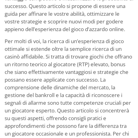
successo. Questo articolo si propone di essere una
guida per affinare le vostre abilità, ottimizzare le
vostre strategie e scoprire nuovi modi per godere
appieno dell’esperienza del gioco d’azzardo online.
Per molti di voi, la ricerca di un’esperienza di gioco
ottimale si estende oltre la semplice ricerca di un
casinò affidabile. Si tratta di trovare giochi che offrano
un ritorno teorico al giocatore (RTP) elevato, bonus
che siano effettivamente vantaggiosi e strategie che
possano essere applicate con successo. La
comprensione delle dinamiche del mercato, la
gestione del bankroll e la capacità di riconoscere i
segnali di allarme sono tutte competenze cruciali per
un giocatore esperto. Questo articolo si concentrerà
su questi aspetti, offrendo consigli pratici e
approfondimenti che possono fare la differenza tra
un giocatore occasionale e un professionista. Per chi