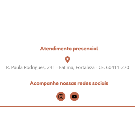
Atendimento presencial
R. Paula Rodrigues, 241 - Fátima, Fortaleza - CE, 60411-270
Acompanhe nossas redes sociais
© by Larvore | 2024 - Todos os
direitos reservados.