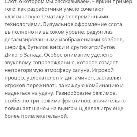
Слот, о котором мы рассказываем, – яркий пример
того, как разработчики умело сочетают
классическую тематику с современными
технологиями. Визуальное оформление слота
выполнено на высоком уровне, радуя глаз
детализированными изображениями ковбоев,
шерифа, бутылок виски и других атрибутов
Дикого Запада. Особое внимание уделено
звуковому сопровождению, которое создает
неповторимую атмосферу салуна. Игровой
процесс увлекателен и динамичен, заставляя
игроков переживать за каждую комбинацию и
надеяться на удачу. Разнообразие режимов,
особенно три режима фриспинов, значительно
повышает шансы на выигрыш, делая игру еще
более привлекательной.
Джекпот, о котором мечтают