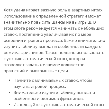
Хотя удача играет важную роль в азартных играх,
использование определенной стратегии может
значительно повысить шансы на выигрыш. В
этом слоте рекомендуется начинать с небольших
ставок, постепенно увеличивая их по мере
освоения игрового процесса. Важно внимательно
изучить таблицу выплат и особенности каждого
режима фриспинов. Также полезно использовать
функцию автоматической игры, которая
позволяет задать желаемое количество
вращений и выигрышные цели.
Начните с минимальных ставок, чтобы
изучить игровой процесс.
Внимательно изучите таблицу выплат и
особенности режимов фриспинов.
Используйте функцию автоматической игры