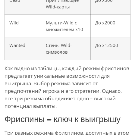
Dead
Прилипающие
До x500
Wild-карты
Wild
Мульти-Wild с
До x2000
множителем x10
Wanted
Стены Wild-
До x12500
символов
Как видно из таблицы, каждый режим фриспинов
предлагает уникальные возможности для
выигрыша. Выбор режима зависит от
предпочтений игрока и его стратегии. Однако,
все три режима объединяет одно – высокий
потенциал выплаты.
Фриспины – ключ к выигрышу
Три разных режима фриспинов, доступных в этом