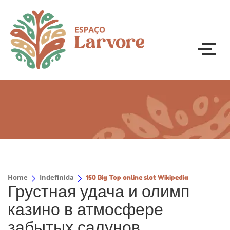
Home
Indefinida
150 Big Top online slot Wikipedia
Грустная удача и олимп
казино в атмосфере
забытых салунов