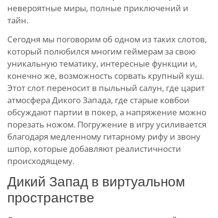
невероятные миры, полные приключений и
тайн.
Сегодня мы поговорим об одном из таких слотов,
который полюбился многим геймерам за свою
уникальную тематику, интересные функции и,
конечно же, возможность сорвать крупный куш.
Этот слот переносит в пыльный салун, где царит
атмосфера Дикого Запада, где старые ковбои
обсуждают партии в покер, а напряжение можно
порезать ножом. Погружение в игру усиливается
благодаря медленному гитарному рифу и звону
шпор, которые добавляют реалистичности
происходящему.
Дикий Запад в виртуальном
пространстве