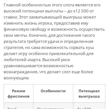
Главной особенностью этого слота является его
высокий потенциал выплаты – до x12 500 от
ставки. Этот захватывающий выигрыш может
изменить жизнь игрока, предоставив ему
финансовую свободу и возможность осуществить
свои мечты. Конечно, для достижения такого
результата требуется удача и определенная
стратегия, но сама возможность сорвать куш
делает игру особенно привлекательной для
любителей азарта. Высокий риск
уравновешивается возможностью
вознаграждения, что делает слот еще более
волнующим.
Режим
Особенности
Потенциал
фриспинов
выигрыша