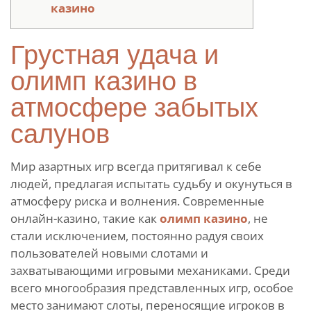
казино
Грустная удача и
олимп казино в
атмосфере забытых
салунов
Мир азартных игр всегда притягивал к себе
людей, предлагая испытать судьбу и окунуться в
атмосферу риска и волнения. Современные
онлайн-казино, такие как
олимп казино
, не
стали исключением, постоянно радуя своих
пользователей новыми слотами и
захватывающими игровыми механиками. Среди
всего многообразия представленных игр, особое
место занимают слоты, переносящие игроков в