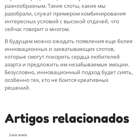
разнообразным. Такие слоты, какие мы
разобрали, служат примером комбинирования
интересных условий с высокой отдачей, что
сейчас говорит о многом.
В будущем можно ожидать появления еще более
инновационных и захватывающих слотов,
которые смогут покорить сердца любителей
азарта и предложить им незабываемые эмоции.
Безусловно, инновационный подход будет сиять,
особенно тех, кто не боится креативных
решений.
Artigos relacionados
Leia mais