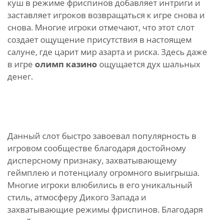
куш в режиме фриспинов добавляет интриги и
заставляет игроков возвращаться к игре снова и
снова. Многие игроки отмечают, что этот слот
создает ощущение присутствия в настоящем
салуне, где царит мир азарта и риска. Здесь даже
в игре
олимп казино
ощущается дух шальных
денег.
Почему этот слот стал
культовым
Данный слот быстро завоевал популярность в
игровом сообществе благодаря достойному
дисперсному признаку, захватывающему
геймплею и потенциалу огромного выигрыша.
Многие игроки влюбились в его уникальный
стиль, атмосферу Дикого Запада и
захватывающие режимы фриспинов. Благодаря