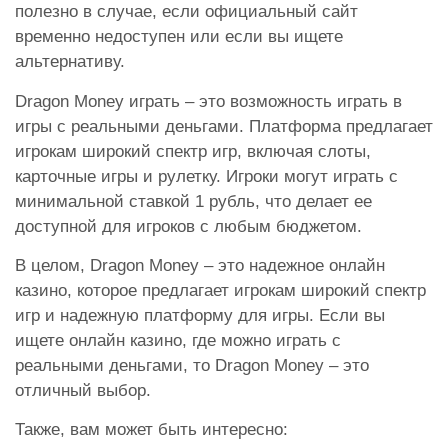
полезно в случае, если официальный сайт
временно недоступен или если вы ищете
альтернативу.
Dragon Money играть – это возможность играть в
игры с реальными деньгами. Платформа предлагает
игрокам широкий спектр игр, включая слоты,
карточные игры и рулетку. Игроки могут играть с
минимальной ставкой 1 рубль, что делает ее
доступной для игроков с любым бюджетом.
В целом, Dragon Money – это надежное онлайн
казино, которое предлагает игрокам широкий спектр
игр и надежную платформу для игры. Если вы
ищете онлайн казино, где можно играть с
реальными деньгами, то Dragon Money – это
отличный выбор.
Также, вам может быть интересно: