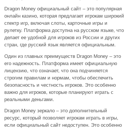
Dragon Money официальный сайт – это популярная
онлайн казино, которая предлагает игрокам широкий
спектр игр, включая слоты, карточные игры и
рулетку. Платформа доступна на русском языке, что
делает ее удобной для игроков из России и других
стран, где русский язык является официальным.
Один из главных преимуществ Dragon Money – это
его надежность. Платформа имеет официальную
лицензию, что означает, что она подчиняется
строгим правилам и нормам, чтобы обеспечить
безопасность и честность игроков. Это особенно
важно для игроков, которые планируют играть с
реальными деньгами.
Dragon Money зеркало – это дополнительный
ресурс, который позволяет игрокам играть в игры,
если официальный сайт недоступен. Это особенно