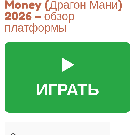
Money (Драгон Мани)
2026 – обзор
платформы
▶️
ИГРАТЬ