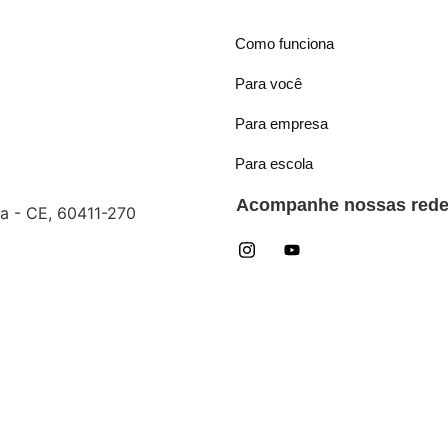
Como funciona
Para você
Para empresa
Para escola
Acompanhe nossas redes
za - CE, 60411-270
reservados.