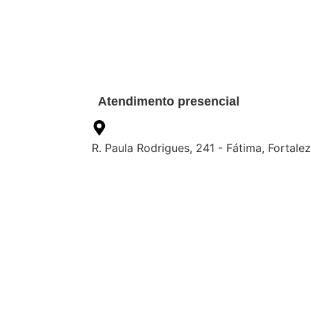
Atendimento presencial
R. Paula Rodrigues, 241 - Fátima, Fortale
© by Larvore | 2024 - Todos os direitos 