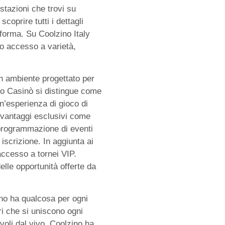
stazioni che trovi su
oprire tutti i dettagli
aforma. Su Coolzino Italy
no accesso a varietà,
un ambiente progettato per
no Casinò si distingue come
un’esperienza di gioco di
o vantaggi esclusivi come
a programmazione di eventi
iscrizione. In aggiunta ai
’accesso a tornei VIP.
lle opportunità offerte da
ino ha qualcosa per ogni
ri che si uniscono ogni
avoli dal vivo, Coolzino ha