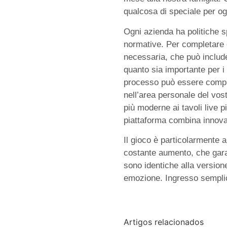
qualcosa di speciale per ogn
Ogni azienda ha politiche sp
normative. Per completare
necessaria, che può includ
quanto sia importante per i 
processo può essere complet
nell’area personale del vos
più moderne ai tavoli live p
piattaforma combina innovaz
Il gioco è particolarmente ap
costante aumento, che garan
sono identiche alla version
emozione. Ingresso semplice
Artigos relacionados