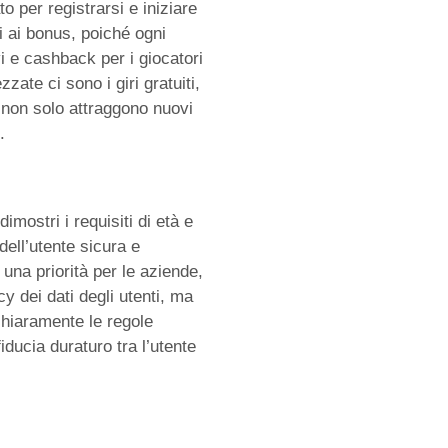
o per registrarsi e iniziare
 ai bonus, poiché ogni
vi e cashback per i giocatori
zate ci sono i giri gratuiti,
i non solo attraggono nuovi
.
mostri i requisiti di età e
dell’utente sicura e
 una priorità per le aziende,
cy dei dati degli utenti, ma
chiaramente le regole
iducia duraturo tra l’utente