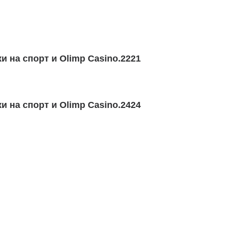
ки на спорт и Olimp Casino.2221
ки на спорт и Olimp Casino.2424