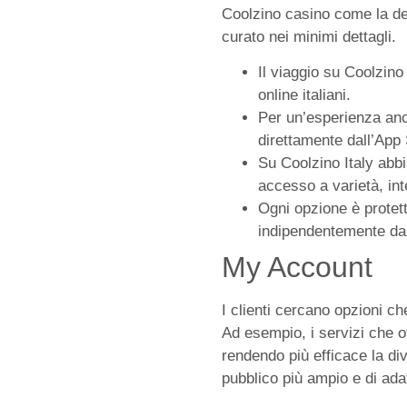
Coolzino casino come la dest
curato nei minimi dettagli.
Il viaggio su Coolzin
online italiani.
Per un’esperienza anco
direttamente dall’App
Su Coolzino Italy abbi
accesso a varietà, int
Ogni opzione è protetta
indipendentemente da
My Account
I clienti cercano opzioni ch
Ad esempio, i servizi che o
rendendo più efficace la di
pubblico più ampio e di adat