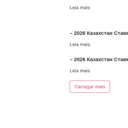
Leia mais
– 2026 Казахстан Став
Leia mais
– 2026 Казахстан Став
Leia mais
Carregar mais