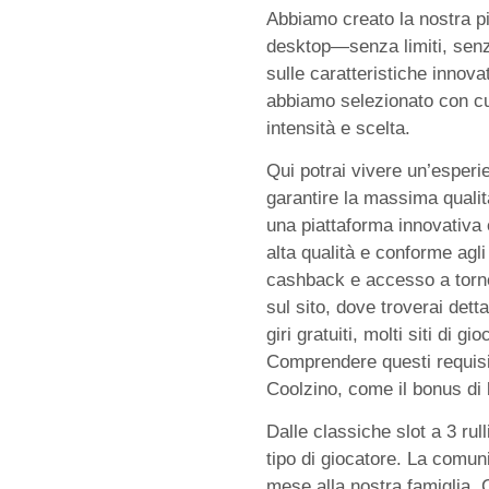
Abbiamo creato la nostra pi
desktop—senza limiti, senza
sulle caratteristiche innova
abbiamo selezionato con cur
intensità e scelta.
Qui potrai vivere un’esperi
garantire la massima qualit
una piattaforma innovativa e
alta qualità e conforme agl
cashback e accesso a tornei 
sul sito, dove troverai dett
giri gratuiti, molti siti di
Comprendere questi requisit
Coolzino, come il bonus di b
Dalle classiche slot a 3 ru
tipo di giocatore. La comuni
mese alla nostra famiglia. C