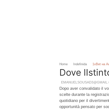
Home
Indefinida
1xBet на 
Dove lIstin
EMANUELSOUSAD3@GMAIL
Dopo aver convalidato il vos
scelte durante la registraz
quotidiano per il divertime
opportunità pensato per sodd