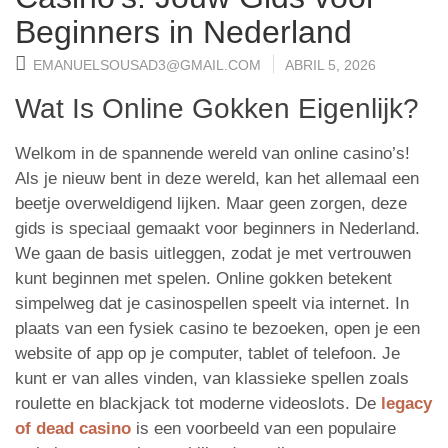
Beginners in Nederland
EMANUELSOUSAD3@GMAIL.COM
ABRIL 5, 2026
Wat Is Online Gokken Eigenlijk?
Welkom in de spannende wereld van online casino’s!
Als je nieuw bent in deze wereld, kan het allemaal een
beetje overweldigend lijken. Maar geen zorgen, deze
gids is speciaal gemaakt voor beginners in Nederland.
We gaan de basis uitleggen, zodat je met vertrouwen
kunt beginnen met spelen. Online gokken betekent
simpelweg dat je casinospellen speelt via internet. In
plaats van een fysiek casino te bezoeken, open je een
website of app op je computer, tablet of telefoon. Je
kunt er van alles vinden, van klassieke spellen zoals
roulette en blackjack tot moderne videoslots. De
legacy
of dead casino
is een voorbeeld van een populaire