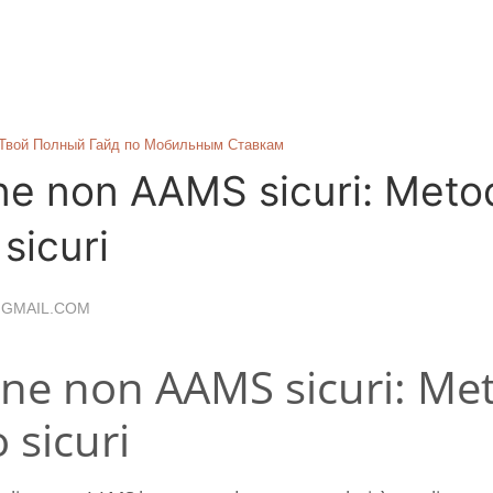
 Твой Полный Гайд по Мобильным Ставкам
ne non AAMS sicuri: Metod
sicuri
GMAIL.COM
ine non AAMS sicuri: Met
sicuri