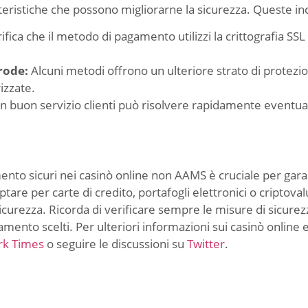
teristiche che possono migliorarne la sicurezza. Queste in
ifica che il metodo di pagamento utilizzi la crittografia SS
rode:
Alcuni metodi offrono un ulteriore strato di protezio
izzate.
 buon servizio clienti può risolvere rapidamente eventual
nto sicuri nei casinò online non AAMS è cruciale per gara
tare per carte di credito, portafogli elettronici o criptova
sicurezza. Ricorda di verificare sempre le misure di sicur
mento scelti. Per ulteriori informazioni sui casinò online e 
rk Times
o seguire le discussioni su
Twitter
.