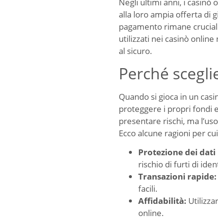
Negli ultimi anni, i casinò
alla loro ampia offerta di 
pagamento rimane cruciale
utilizzati nei casinò onlin
al sicuro.
Perché scegli
Quando si gioca in un casi
proteggere i propri fondi 
presentare rischi, ma l’us
Ecco alcune ragioni per cu
Protezione dei dati
rischio di furti di iden
Transazioni rapide:
facili.
Affidabilità:
Utilizza
online.