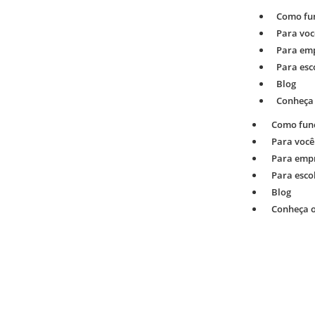
Como fu
Para voc
Para em
Para esc
Blog
Conheça 
Como fun
Para você
Para emp
Para esco
Blog
Conheça o