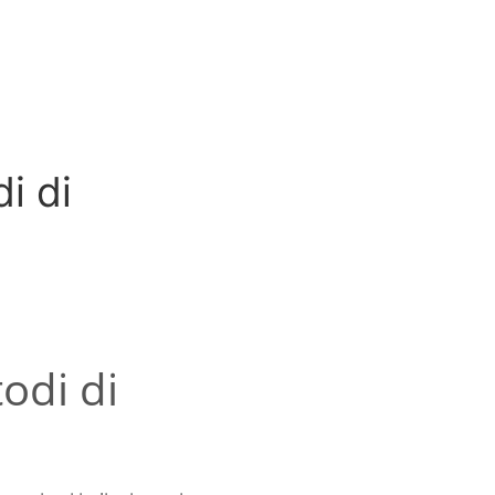
i di
odi di