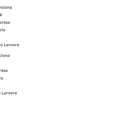
nciona
ê
presa
ola
o Larvore
ciona
resa
la
 Larvore