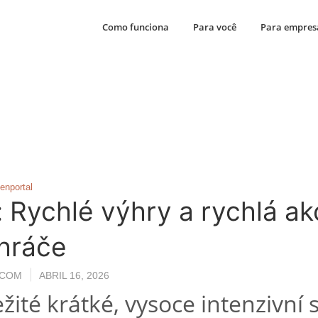
Como funciona
Para você
Para empres
enportal
 Rychlé výhry a rychlá ak
hráče
.COM
ABRIL 16, 2026
žité krátké, vysoce intenzivní 