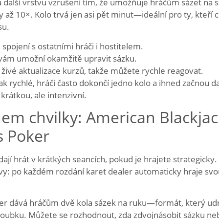
další vrstvu vzrušení tím, že umožňuje hráčům sázet na sp
až 10×. Kolo trvá jen asi pět minut—ideální pro ty, kteří c
su.
 spojení s ostatními hráči i hostitelem.
 vám umožní okamžitě upravit sázku.
 živé aktualizace kurzů, takže můžete rychle reagovat.
ak rychlé, hráči často dokončí jedno kolo a ihned začnou d
krátkou, ale intenzivní.
hem chvilky: American Blackja
 Poker
 dají hrát v krátkých seancích, pokud je hrajete strategicky
vy: po každém rozdání karet dealer automaticky hraje svo
r dává hráčům dvě kola sázek na ruku—formát, který udr
 hloubku. Můžete se rozhodnout, zda zdvojnásobit sázku ne