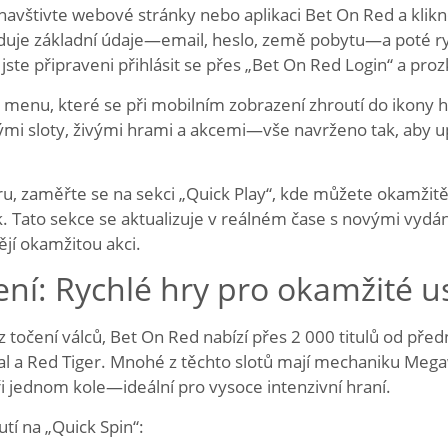
navštivte webové stránky nebo aplikaci Bet On Red a klikn
duje základní údaje—email, heslo, země pobytu—a poté ry
 jste připraveni přihlásit se přes „Bet On Red Login“ a p
ím menu, které se při mobilním zobrazení zhroutí do ikony
ými sloty, živými hrami a akcemi—vše navrženo tak, aby u
hru, zaměřte se na sekci „Quick Play“, kde můžete okamžit
. Tato sekce se aktualizuje v reálném čase s novými vydá
tějí okamžitou akci.
ení: Rychlé hry pro okamžité 
 točení válců, Bet On Red nabízí přes 2 000 titulů od před
l a Red Tiger. Mnohé z těchto slotů mají mechaniku Megaw
i jednom kole—ideální pro vysoce intenzivní hraní.
utí na „Quick Spin“: