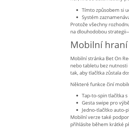
Tímto způsobem si u
Systém zaznamenává v
Protože všechny rozhodnut
na dlouhodobou strategii—
Mobilní hraní
Mobilní stránka Bet On Re
nebo tabletu bez nutnosti 
tak, aby tlačítka zůstala 
Některé funkce činí mobi
Tap‑to‑spin tlačítka 
Gesta swipe pro výbě
Jedno‑tlačítko auto‑pl
Mobilní verze také podpo
přihlásíte během krátké p