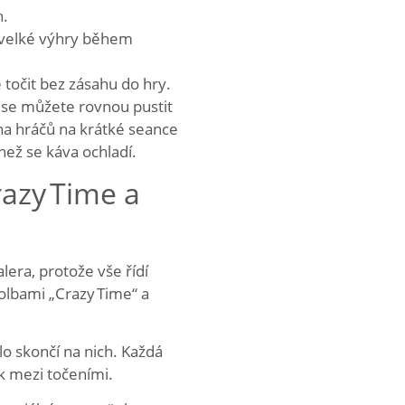
h.
í velké výhry během
 točit bez zásahu do hry.
 se můžete rovnou pustit
na hráčů na krátké seance
než se káva ochladí.
razy Time a
era, protože vše řídí
volbami „Crazy Time“ a
lo skončí na nich. Každá
k mezi točeními.