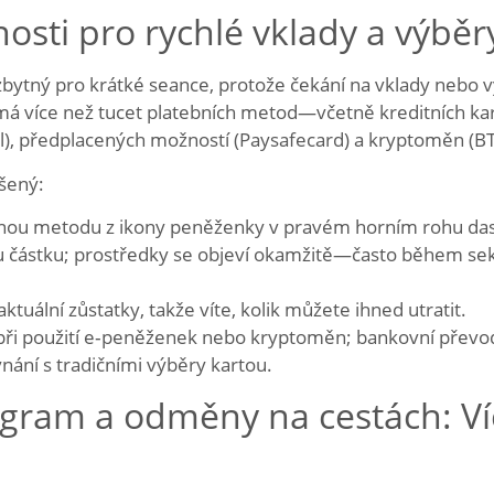
osti pro rychlé vklady a výběr
bytný pro krátké seance, protože čekání na vklady nebo v
ímá více než tucet platebních metod—včetně kreditních kar
al), předplacených možností (Paysafecard) a kryptoměn (BT
šený:
anou metodu z ikony peněženky v pravém horním rohu da
 částku; prostředky se objeví okamžitě—často během se
ktuální zůstatky, takže víte, kolik můžete ihned utratit.
 při použití e‑peněženek nebo kryptoměn; bankovní převod
vnání s tradičními výběry kartou.
ogram a odměny na cestách: V