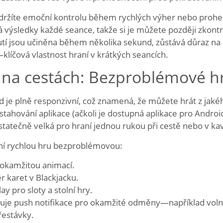
držíte emoční kontrolu během rychlých výher nebo prohe
ýsledky každé seance, takže si je můžete později zkontr
í jsou učiněna během několika sekund, zůstává důraz na 
klíčová vlastnost hraní v krátkých seancích.
 na cestách: Bezproblémové hr
d je plně responzivní, což znamená, že můžete hrát z jaké
stahování aplikace (ačkoli je dostupná aplikace pro Androi
dostatečně velká pro hraní jednou rukou při cestě nebo v ka
lní rychlou hru bezproblémovou:
s okamžitou animací.
r karet v Blackjacku.
ay pro sloty a stolní hry.
ruje push notifikace pro okamžité odměny—například vol
řestávky.