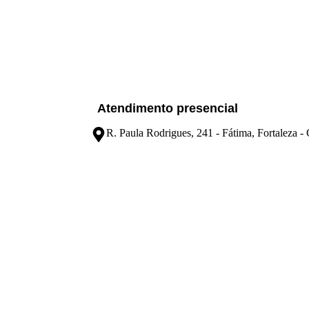
Atendimento presencial
R. Paula Rodrigues, 241 - Fátima, Fortaleza 
© by Larvore | 2024 - Todos os direitos reservado