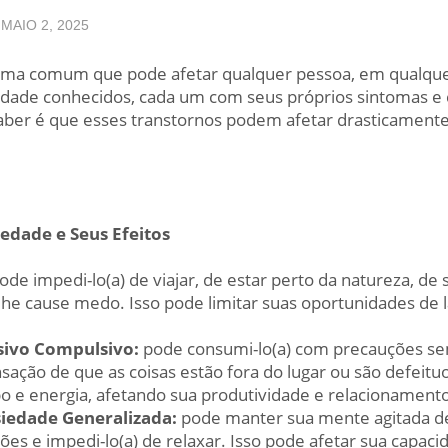
MAIO 2, 2025
ema comum que pode afetar qualquer pessoa, em qualqu
edade conhecidos, cada um com seus próprios sintomas e c
aber é que esses transtornos podem afetar drasticamente
edade e Seus Efeitos
ode impedi-lo(a) de viajar, de estar perto da natureza, de 
lhe cause medo. Isso pode limitar suas oportunidades de l
sivo Compulsivo:
pode consumi-lo(a) com precauções sem
ção de que as coisas estão fora do lugar ou são defeituo
 e energia, afetando sua produtividade e relacionamento
iedade Generalizada:
pode manter sua mente agitada d
es e impedi-lo(a) de relaxar. Isso pode afetar sua capaci