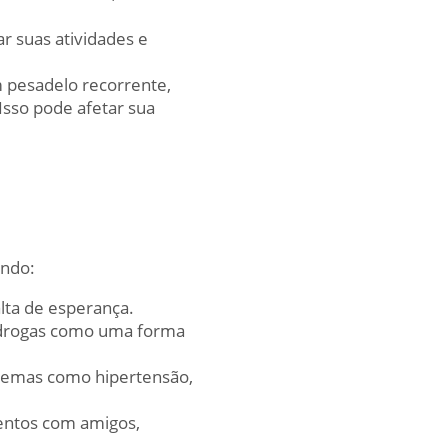
ar suas atividades e
 pesadelo recorrente,
Isso pode afetar sua
indo:
lta de esperança.
e drogas como uma forma
blemas como hipertensão,
entos com amigos,