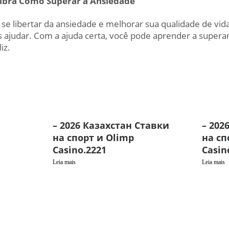
ubra Como Superar a Ansiedade
 se libertar da ansiedade e melhorar sua qualidade de vid
judar. Com a ajuda certa, você pode aprender a superar 
iz.
– 2026 Казахстан Ставки
– 202
на спорт и Olimp
на сп
Casino.2221
Casin
Leia mais
Leia mais