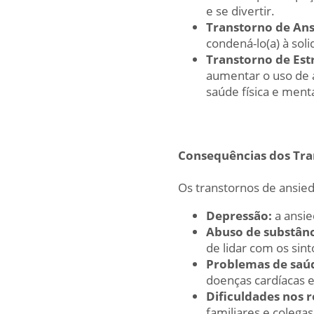
e se divertir.
Transtorno de Ans
condená-lo(a) à sol
Transtorno de Est
aumentar o uso de á
saúde física e ment
Consequências dos Tra
Os transtornos de ansie
Depressão:
a ansie
Abuso de substânc
de lidar com os sin
Problemas de saú
doenças cardíacas e
Dificuldades nos 
familiares e colegas