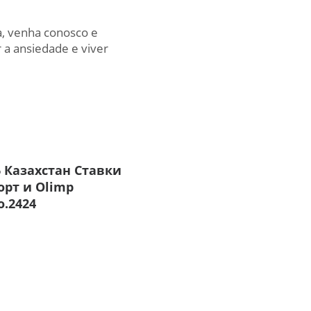
a, venha conosco e
a ansiedade e viver
6 Казахстан Ставки
орт и Olimp
o.2424