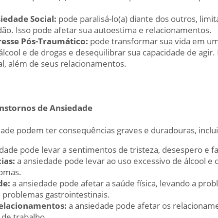
iedade Social:
pode paralisá-lo(a) diante dos outros, limit
idão. Isso pode afetar sua autoestima e relacionamentos.
resse Pós-Traumático:
pode transformar sua vida em um
lcool e de drogas e desequilibrar sua capacidade de agir. 
al, além de seus relacionamentos.
nstornos de Ansiedade
dade podem ter consequências graves e duradouras, inclu
dade pode levar a sentimentos de tristeza, desespero e fa
ias:
a ansiedade pode levar ao uso excessivo de álcool 
tomas.
de:
a ansiedade pode afetar a saúde física, levando a pro
 problemas gastrointestinais.
relacionamentos:
a ansiedade pode afetar os relacionam
 de trabalho.