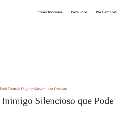
Como funciona
Para você
Para empres
 Твой Полный Гайд по Мобильным Ставкам
 Inimigo Silencioso que Pode