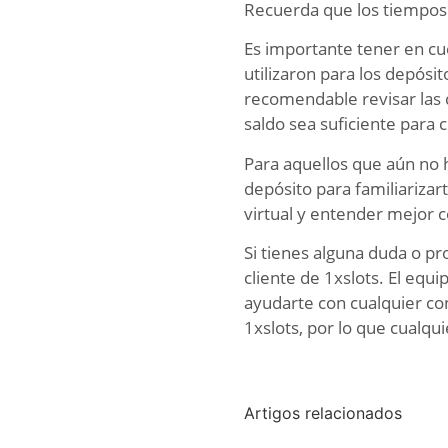
Recuerda que los tiempos
Es importante tener en cu
utilizaron para los depósi
recomendable revisar las c
saldo sea suficiente para c
Para aquellos que aún no
depósito para familiarizar
virtual y entender mejor c
Si tienes alguna duda o pr
cliente de 1xslots. El equi
ayudarte con cualquier con
1xslots, por lo que cualq
Artigos relacionados