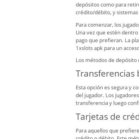
depósitos como para retiro
crédito/débito, y sistemas
Para comenzar, los jugadore
Una vez que estén dentro 
pago que prefieran. La pla
1xslots apk para un acce
Los métodos de depósito 
Transferencias 
Esta opción es segura y co
del jugador. Los jugadores
transferencia y luego conf
Tarjetas de cré
Para aquellos que prefier
crédito o débito. Este mét