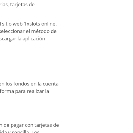
ias, tarjetas de
 sitio web 1xslots online.
 seleccionar el método de
cargar la aplicación
en los fondos en la cuenta
forma para realizar la
n de pagar con tarjetas de
da y sencilla. Los