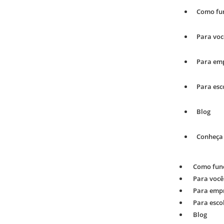
Como fu
Para voc
Para em
Para esc
Blog
Conheça 
Como fun
Para você
Para emp
Para esco
Blog