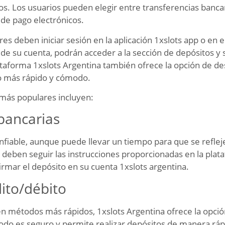
s. Los usuarios pueden elegir entre transferencias bancar
 de pago electrónicos.
s deben iniciar sesión en la aplicación 1xslots app o en el
de su cuenta, podrán acceder a la sección de depósitos y
taforma 1xslots Argentina también ofrece la opción de des
so más rápido y cómodo.
más populares incluyen:
bancarias
nfiable, aunque puede llevar un tiempo para que se reflej
 deben seguir las instrucciones proporcionadas en la plata
irmar el depósito en su cuenta 1xslots argentina.
dito/débito
en métodos más rápidos, 1xslots Argentina ofrece la opció
odo es seguro y permite realizar depósitos de manera rápi