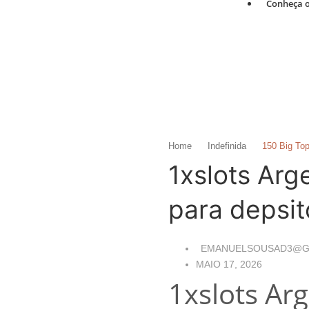
Conheça o
Home
Indefinida
150 Big Top
1xslots Arg
para depsito
EMANUELSOUSAD3@G
MAIO 17, 2026
1xslots Ar