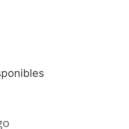
sponibles
go