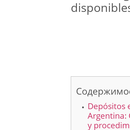
disponibles
Содержимо
Depósitos 
Argentina:
y procedim